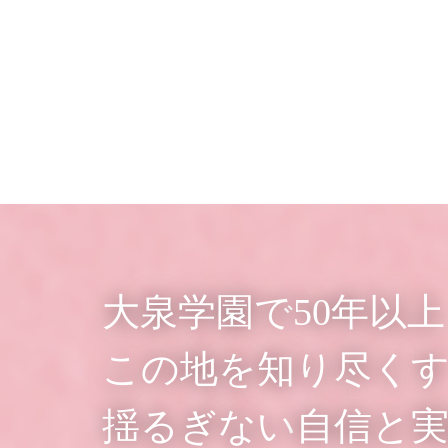
大泉学園で
50年以上
この地を
知り尽く
揺るぎない
自信と